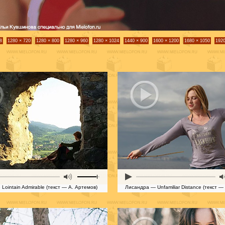
8
1280 × 720
1280 × 800
1280 × 960
1280 × 1024
1440 × 900
1600 × 1200
1680 × 1050
1920
Lointain Admirable (текст — А. Артемов)
Лисандра — Unfamiliar Distance (текст —