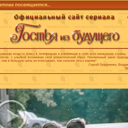
атова посвящается...
гравшая когда-то Алису в телефильме и влюбившая в себя всех мальчишек страны,
ологом, с улыбкой вспоминая свой романтический образ. Неизменный закон природ
, чем в большую грязь ее втаптывают, тем сильнее тяга к корням".
Сергей Лукьяненко
,
Влади
"Д