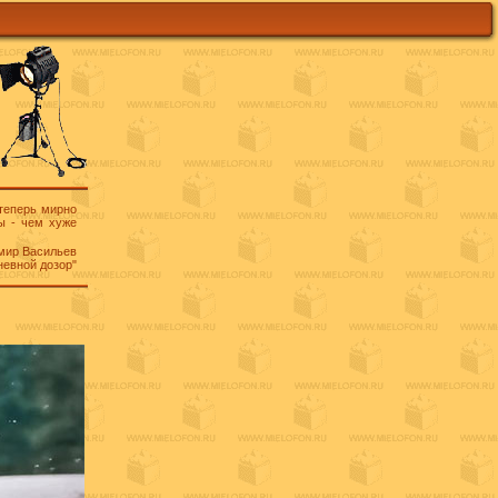
 теперь мирно
ы - чем хуже
мир Васильев
невной дозор"