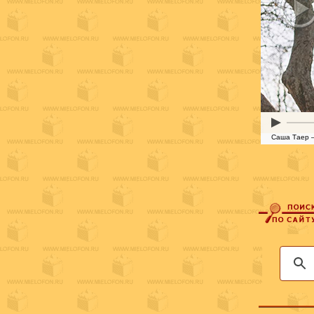
Саша Таер —