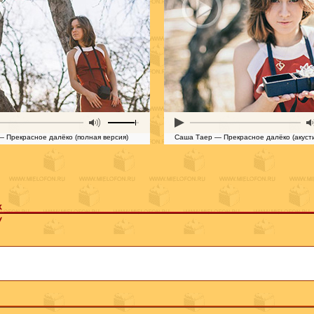
 Прекрасное далёко (полная версия)
Саша Таер — Прекрасное далёко (акусти