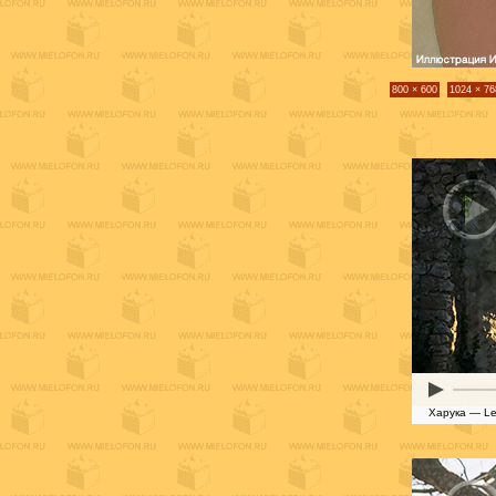
800 × 600
1024 × 76
Харука — Le 