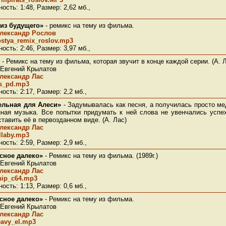
ость: 1:48, Размер: 2,62 мб.,
 из будущего»
- ремикс на тему из фильма.
лександр Рослов
stya_remix_roslov.mp3
ость: 2:46, Размер: 3,97 мб.,
- Ремикс на тему из фильма, которая звучит в конце каждой серии. (А. 
 Евгений Крылатов
лександр Лас
as_pd.mp3
ость: 2:17, Размер: 2,2 мб.,
льная для Алеси»
- Задумывалась как песня, а получилась просто м
нная музыка. Все попытки придумать к ней слова не увенчались успе
тавить её в первозданном виде. (А. Лас)
лександр Лас
llaby.mp3
ость: 2:59, Размер: 2,9 мб.,
сное далеко»
- Ремикс на тему из фильма. (1989г.)
 Евгений Крылатов
лександр Лас
hip_c64.mp3
ость: 1:13, Размер: 0,6 мб.,
сное далеко»
- Ремикс на тему из фильма.
 Евгений Крылатов
лександр Лас
eavy_el.mp3