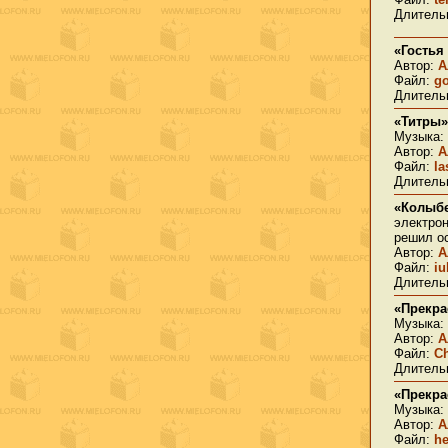
Длительн
«Гостья
Автор:
А
Файл:
go
Длительн
«Титры»
Музыка:
Автор:
А
Файл:
l
Длительн
«Колыбе
электро
решил ос
Автор:
А
Файл:
iu
Длительн
«Прекра
Музыка:
Автор:
А
Файл:
C
Длительн
«Прекра
Музыка:
Автор:
А
Файл:
h