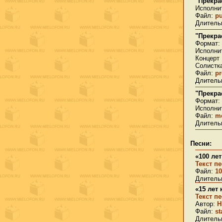
"Прекра
Исполнит
Файл:
p
Длительн
"Прекра
Формат:
Исполни
Концерт 
Солистка
Файл:
pr
Длительн
"Прекра
Формат:
Исполнит
Файл:
me
Длительн
Песни:
«100 ле
Текст п
Файл:
10
Длительн
«15 лет 
Текст п
Автор:
Н
Файл:
s
Длительн