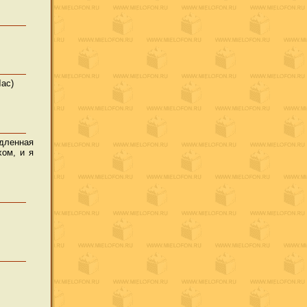
Лас)
едленная
хом, и я