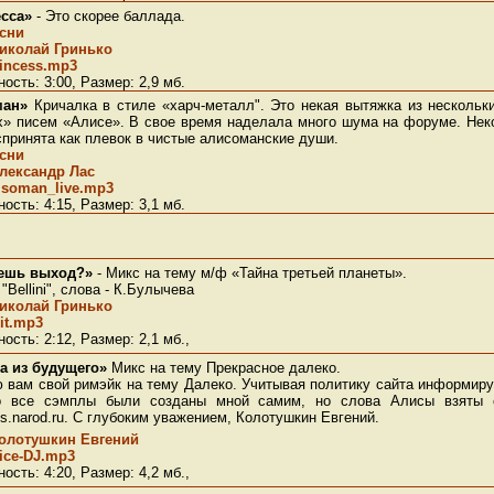
сса»
- Это скорее баллада.
есни
иколай Гринько
incess.mp3
ость: 3:00, Размер: 2,9 мб.
ман»
Кричалка в стиле «харч-металл". Это некая вытяжка из нескольк
х» писем «Алисе». В свое время наделала много шума на форуме. Не
принята как плевок в чистые алисоманские души.
есни
лександр Лас
isoman_live.mp3
ость: 4:15, Размер: 3,1 мб.
ешь выход?»
- Микс на тему м/ф «Тайна третьей планеты».
 "Bellini", cлова - К.Булычева
иколай Гринько
it.mp3
ость: 2:12, Размер: 2,1 мб.,
а из будущего»
Микс на тему Прекрасное далеко.
 вам свой римэйк на тему Далеко. Учитывая политику сайта информир
о все сэмплы были созданы мной самим, но слова Алисы взяты 
ds.narod.ru. С глубоким уважением, Колотушкин Евгений.
олотушкин Евгений
ice-DJ.mp3
ость: 4:20, Размер: 4,2 мб.,