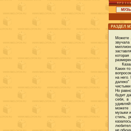
МУЗ
РАЗДЕЛ 
Можете 
звучала
миллион
заставл
которая
размерен
Казалос
Каких-т
вопросом
на него.
далеко"
чистыми
Но равн
будит д
себя, в
удивляй
можете 
музыки 
стиль, 
казало
любител
не обуч