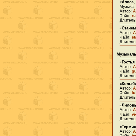
«Алиса, 
Музыка:
Автор:
А
Файл:
r
Длительн
«Станем
Автор:
А
Файл:
s
Длительн
Музыкаль
«Гостья
Автор:
A
Файл:
g
Длительн
«Колыбе
Автор:
A
Файл:
lu
Длительн
«Лилов
Автор:
А
Файл:
vi
Длительн
«Термин
Автор:
А
Файл:
te