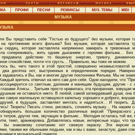
ЫКА
ПРОФИ
ПЕСНИ
РЕМИКСЫ
МУЗ. ТЕМЫ
MIDI
МУЗЫКА
МУЗЫКА
ли Вы представить себе "Гостью из будущего" без музыки, которая т
 на протяжении всего фильма? Без музыки, которая заставляла тр
ы сердец, которая заставляла напряженно замирать в тревожные м
яла сопереживать, жить одним дыханием с героями фильма… Без 
 придавала действию то бешеную энергию, тревогу, динамично
ное спокойствие, почти что грусть… Правильно, мы тоже не можем.
ь бы, чего такого в этой простой, совершенно незамысловатой м
о два десятка нот, выстроенных в определенном порядке. Наверно
 задавались и Вы, как и многие другие поклонники Фильма. Мы не знае
 Каждый зритель отвечал на него сам для себя. Одни находили, что "Пр
 ассоциируется со светлым, далеким и манящим будущим, другие - с 
 глазами Алисы… Третьим просто нравилась эта прозрачная, зовущая 
одушным не оставался никто. В любой, самой затвердевшей душе, она 
аже самую маленькую оставшуюся капельку хорошего и доброго, внушае
 друзей, в будущее, заставляет мечтать и надеяться… И творить. Д
тесь! Творить! Писать стихи, рисовать, сочинять музыку… На нашем 
обнаружить большое количество различных версий "Прекрасного д
из титров, других тем, звучащих в фильме… Мелодия осталась той же,
ритм, темп, аранжировка. Добавлялись новые, интересные ходы, что п
сь бы знакомому сочетанию нот свежую окраску. Эти версии н
ями, такими же обычными людьми, как и мы с вами, зачастую, даже сп
авшимися музыкальной грамоте.