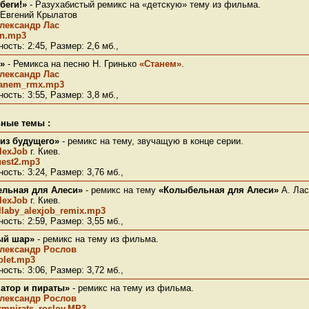
беги!»
- Разухабистый ремикс на «детскую» тему из фильма.
 Евгений Крылатов
лександр Лас
un.mp3
ость: 2:45, Размер: 2,6 мб.,
»
- Ремикса на песню Н. Гринько
«Станем»
.
лександр Лас
tanem_rmx.mp3
ость: 3:55, Размер: 3,8 мб.,
ные темы :
 из будущего»
- ремикс на тему, звучащую в конце серии.
lexJob
г. Киев.
uest2.mp3
ость: 3:24, Размер: 3,76 мб.,
льная для Алеси»
- ремикс на тему
«Колыбельная для Алеси»
А. Лас
lexJob
г. Киев.
llaby_alexjob_remix.mp3
ость: 2:59, Размер: 3,55 мб.,
ый шар»
- ремикс на тему из фильма.
лександр Рослов
olet.mp3
ость: 3:06, Размер: 3,72 мб.,
атор и пираты»
- ремикс на тему из фильма.
лександр Рослов
rmpirats_roslov.MP3