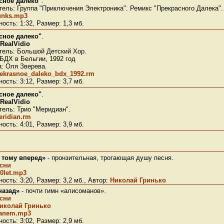
сное далеко"
.
ель: Группа "Приключения Электроника". Ремикс "Прекрасного Далека".
unks.mp3
ость: 1:32, Размер: 1,3 мб.
сное далеко"
.
RealVidio
тель: Большой Детский Хор.
БДХ в Бельгии, 1992 год
: Оля Зверева.
ekrasnoe_daleko_bdx_1992.rm
ость: 3:12, Размер: 3,7 мб.
сное далеко"
.
RealVidio
ель: Трио "Меридиан".
ridian.rm
ость: 4:01, Размер: 3,9 мб.
т тому вперед»
- пронзительная, трогающая душу песня.
есни
0let.mp3
ость: 3:20, Размер: 3,2 мб., Автор:
Николай Гринько
назад»
- почти гимн «алисоманов».
есни
иколай Гринько
tanem.mp3
ость: 3:02, Размер: 2,9 мб.