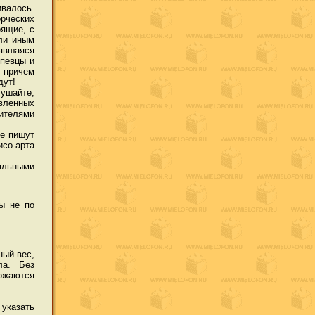
валось.
орческих
оящие, с
ли иным
нявшаяся
певцы и
 причем
дут!
лушайте,
вленных
тителями
ие пишут
исо-арта
альными
ы не по
ный вес,
ла. Без
ожаются
 указать