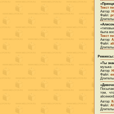
«Принце
Текст п
Автор:
Н
Файл:
pr
Длительн
«Алисо
«типовы
была вос
Текст п
Автор:
А
Файл:
al
Длительн
Ремиксы
:
«Ты зна
музыка -
Автор:
Н
Файл:
ex
Длительн
«Девочк
Посылаю
том, чт
alicewor
Автор:
К
Файл:
Al
Длительн