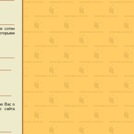
их сотен
которыми
ую Вас о
с сайта