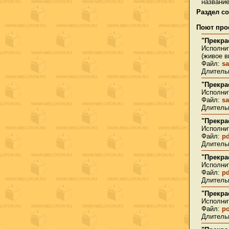
название
Раздел с
Поют про
"Прекра
Исполнит
(живое в
Файл:
sa
Длительн
"Прекра
Исполнит
Файл:
sa
Длительн
"Прекра
Исполни
Файл:
p
Длительн
"Прекра
Исполнит
Файл:
p
Длительн
"Прекра
Исполнит
Файл:
p
Длительн