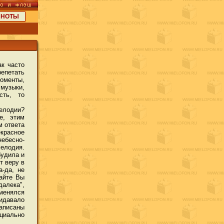
НОТЫ
ак часто
епетать
оменты,
музыки,
сть, то
елодии?
е, этим
м ответа
екрасное
небесно-
мелодия.
будила и
т веру в
а-да, не
сайте Вы
алека",
 менялся
ридавало
аписаны
ециально