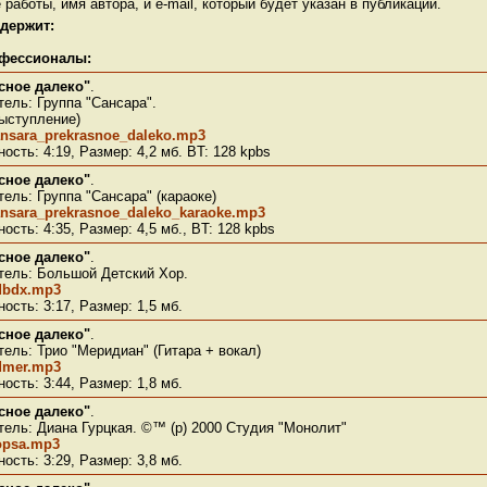
 работы, имя автора, и e-mail, который будет указан в публикации.
одержит:
фессионалы:
сное далеко"
.
ель: Группа "Сансара".
ыступление)
nsara_prekrasnoe_daleko.mp3
ость: 4:19, Размер: 4,2 мб. BT: 128 kpbs
сное далеко"
.
ель: Группа "Сансара" (караоке)
nsara_prekrasnoe_daleko_karaoke.mp3
ость: 4:35, Размер: 4,5 мб., BT: 128 kpbs
сное далеко"
.
тель: Большой Детский Хор.
dbdx.mp3
ость: 3:17, Размер: 1,5 мб.
сное далеко"
.
ель: Трио "Меридиан" (Гитара + вокал)
dmer.mp3
ость: 3:44, Размер: 1,8 мб.
сное далеко"
.
ель: Диана Гурцкая. ©™ (p) 2000 Студия "Монолит"
opsa.mp3
ость: 3:29, Размер: 3,8 мб.