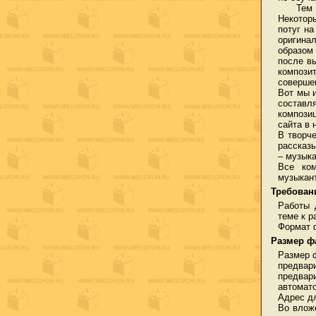
Тем не
Некотор
потуг н
оригина
образом
после в
компози
совершен
Вот мы и
составл
компози
сайта в 
В творч
рассказы
– музык
Все ком
музыкант
Требовани
Работы 
теме к 
Формат
Размер ф
Размер 
предвар
предва
автомат
Адрес д
Во влож