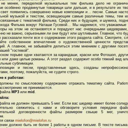
 менее, переделкой музыкальных тем фильма дело не ограничи
ые особенно продвинутые товарищи шли дальше, и в результате их тв
а свет появились совершенно новые композиции и… песни. Самые наст
льной музыкой и текстом, освещающим самые различные темы, тем и
 связанные с тематикой фильма. Среди них и будущее, и шумиха, под
ыхода Фильма вокруг Наташи Гусевой… Мы надеемся, что уважаемые 
торы на этом не остановятся и порадуют нас очередными шедеврами,
но не важно, серьезными ли они будут или шутливыми. Главное, что бу
 рассказали почти все о содержании этого раздела сайта. Смотрите, с
яйте собственное впечатление о художественной ценности предста
ций. А главное, не забывайте делиться этим мнением с другими посе
нашей "гостевой".
еском порыве одни хватаются за карандаши, краски или Фотошоп, друг
 или даже целые романы. А этот раздел содержит особо тяжкий вид ал
альные сублимации.
позиции и песни, представленные здесь, созданы непрофессион
ами, поэтому, пожалуйста, не судите строго.
е к работам:
должны по смысловому содержанию отражать тематику сайта. Работ
рассмотрению не принимаются.
 файла
МР3
или
mid
.
айла:
файла не должен превышать 5 мег. Если вас шедевр имеет более солид
ительно свяжитесь с нами и обговорите условия передачи фай
рительной договоренности файлы размером свыше 5 мег, уничт
ом.
ля связи
mielofon@mielofon.ru
ении должно быть не более 1 работы в одном письме. В тексте письма