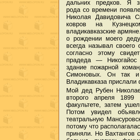
дальних предков. Я 
рода со времени появл
Николая Давидовича С
ковров на Кузнец
владикавказские армяне
о рождении моего дед
всегда называл своего
согласно этому свиде
прадеда — Никогайос 
здание пожарной кома
Симоновых. Он так и
Владикавказа прислали
Мой дед Рубен Никола
второго апреля 1899 
факультете, затем уше
Потом увидел объявл
театральную Мансуровск
потому что располагалас
приняли. Но Вахтангов с