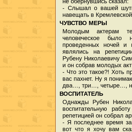
не обернувшись сказал:
- Слышал о вашей шут
навещать в Кремлевской 
ЧУВСТВО МЕРЫ
Молодым актерам те
человеческое было
проведенных ночей и 
являлись на репетици
Рубену Николаевичу Сим
и он собрав молодых акт
- Что это такое?! Хоть 
вас пахнет. Ну я понима
два…, три…, четыре…, н
ВОСПИТАТЕЛЬ
Однажды Рубен Никола
воспитательную работ
репетицией он собрал ар
- Я последнее время 
вот что я хочу вам ска