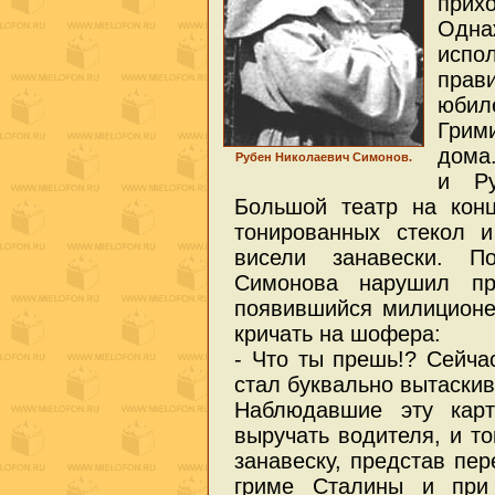
при
Одн
исп
прав
юби
Грим
дома.
Рубен Николаевич Симонов.
и Ру
Большой театр на кон
тонированных стекол и
висели занавески. П
Симонова нарушил пр
появившийся милиционе
кричать на шофера:
- Что ты прешь!? Сейчас
стал буквально вытаскив
Наблюдавшие эту карт
выручать водителя, и т
занавеску, представ пе
гриме Сталины и при 