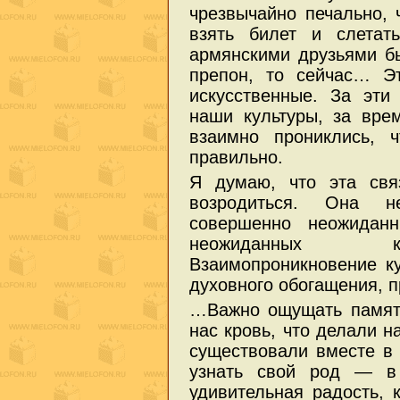
чрезвычайно печально, 
взять билет и слетат
армянскими друзьями б
препон, то сейчас… Э
искусственные. За эти
наши культуры, за вре
взаимно прониклись, 
правильно.
Я думаю, что эта свя
возродиться. Она н
совершенно неожидан
неожиданных ку
Взаимопроникновение ку
духовного обогащения, п
…Важно ощущать памят
нас кровь, что делали н
существовали вместе в
узнать свой род — в
удивительная радость, 