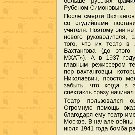
больше русских фами
Рубеном Симоновым.
После смерти Вахтангов
со студийцами постав
учителя. Поэтому они не
нового руководителя, 
того, что их театр в
Вахтангова (до этого
МХАТ»). А в 1937 год
главным режиссером те
пор вахтанговцы, кото
Николаевич, просто мо
забыть, что когда в 
спектакль сразу начинал
Театр пользовался ош
Огромную помощь оказ
благодаря ему театр име
Москве. В начале войны 
июля 1941 года бомба р