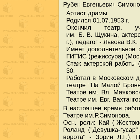
Рубен Евгеньевич Симон
Артист драмы.
Родился 01.07.1953 г.
Окончил театр. у
им. Б. В. Щукина, актер
г.), педагог - Львова В.К.
Имеет дополнительное 
ГИТИС (режиссура) (Мос
Стаж актерской работы (
30.
Работал в Московском 
театре "На Малой Брон
Театре им. Вл. Маяковс
Театре им. Евг. Вахтанго
В настоящее время рабо
Театре им.Р.Симонова.
Осн. роли: Кай ("Жестоки
Роланд ("Девушка-гусар" 
ворота" - Зорин Л.Г.); 