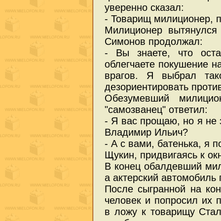
уверенно сказал:
- Товарищ милиционер, 
Милиционер вытянулся
Симонов продолжал:
- Вы знаете, что ост
облегчаете покушение на
врагов. Я выбрал так
дезориентировать проти
Обезумевший милицио
"самозванец" ответил:
- Я вас прощаю, но я не
Владимир Ильич?
- А с вами, батенька, я 
Щукин, придвигаясь к окн
В конец обалдевший мил
а актерский автомобиль
После сыгранной на ко
человек и попросил их 
в ложу к товарищу Ста