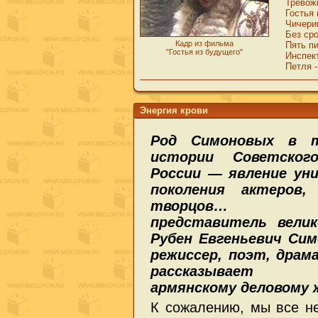
Тревож
Гостья 
Чичерин
Без сро
Кадр из фильма
Пять п
"Гостья из будущего"
Инспект
Петля -
Энергия крови
Род Симоновых в т
истории Советско
России — явление уни
поколения актеров, 
творцов… Н
представитель вели
Рубен Евгеньевич Сим
режиссер, поэт, драма
рассказывает «Р
армянскому деловому
К сожалению, мы все н