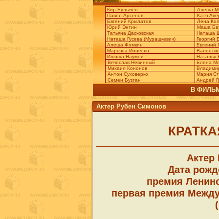
Кир Булычев
Алеша М
Павел Арсенов
Катя Аве
Евгений Крылатов
Лена Кол
Юрий Энтин
Маша Ба
Татьяна Дасковская
Наташа 
Наташа Гусева (Мурашкевич)
Георгий 
Алеша Фомкин
Евгений 
Марьяна Ионесян
Валентин
Илюша Наумов
Наталья 
Вячеслав Невинный
Елена Ме
Михаил Кононов
Владимир
Антон Суховерко
Мария Ст
Семен Бузган
Андрей Г
В ФИЛЬМ
Актер Рубен Симонов
КРАТКА
Актер
Дата рожде
премия Ленинс
первая премия Между