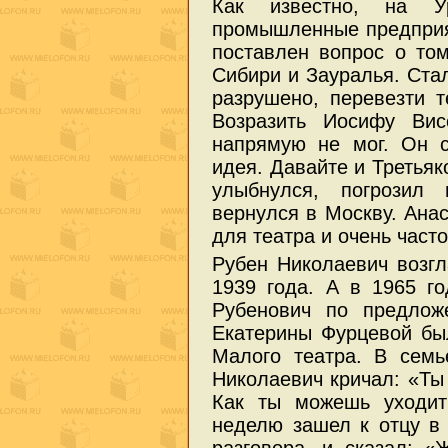
Как известно, на 
промышленные предприя
поставлен вопрос о том
Сибири и Зауралья. Ста
разрушено, перевезти т
Возразить Иосифу Вис
напрямую не мог. Он с
идея. Давайте и Третьяк
улыбнулся, погрозил 
вернулся в Москву. Ана
для театра и очень част
Рубен Николаевич возгл
1939 года. А в 1965 г
Рубенович по предлож
Екатерины Фурцевой бы
Малого театра. В сем
Николаевич кричал: «Ты
Как ты можешь уходит
неделю зашел к отцу в 