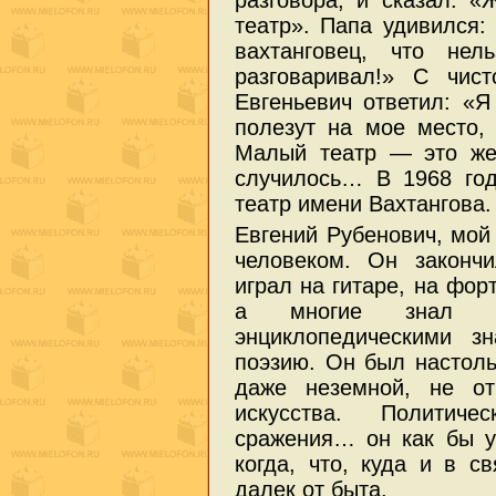
разговора, и сказал: 
театр». Папа удивился:
вахтанговец, что не
разговаривал!» С чис
Евгеньевич ответил: «Я
полезут на мое место,
Малый театр — это же
случилось… В 1968 год
театр имени Вахтангова.
Евгений Рубенович, мой
человеком. Он закончи
играл на гитаре, на фор
а многие знал на
энциклопедическими з
поэзию. Он был настол
даже неземной, не от
искусства. Политич
сражения… он как бы у
когда, что, куда и в 
далек от быта.