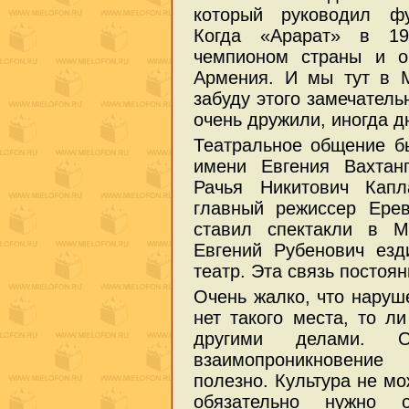
который руководил фу
Когда «Арарат» в 19
чемпионом страны и о
Армения. И мы тут в М
забуду этого замечатель
очень дружили, иногда д
Театральное общение б
имени Евгения Вахтан
Рачья Никитович Капл
главный режиссер Ерев
ставил спектакли в М
Евгений Рубенович езд
театр. Эта связь постоя
Очень жалко, что наруше
нет такого места, то л
другими делами. 
взаимопроникновение
полезно. Культура не мо
обязательно нужно 