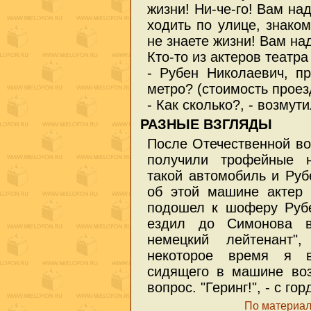
жизни! Ни-че-го! Вам на
ходить по улице, знако
не знаете жизни! Вам над
Кто-то из актеров театр
- Рубен Николаевич, пр
метро? (стоимость проез
- Как сколько?, - возмут
РАЗНЫЕ ВЗГЛЯДЫ
После Отечественной во
получили трофейные н
такой автомобиль и Руб
об этой машине актер
подошел к шоферу Рубе
ездил до Симонова в
немецкий лейтенант"
некоторое время я в
сидящего в машине воз
вопрос. "Геринг!", - с г
По материал