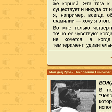
же корней. Эта тяга к
существует и никуда от 
я, например, всегда 
фамилии — хочу я этого 
Во мне только четверт
точно ее чувствую: когд
не хочется, а когд
темперамент, удивитель
Мой дед Рубен Николаевич Симонов: 
ВОЖ
В пе
"Чел
кото
испо