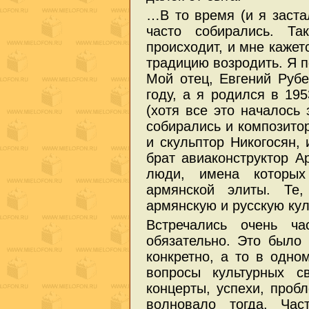
…В то время (и я заста
часто собирались. Та
происходит, и мне кажет
традицию возродить. Я 
Мой отец, Евгений Руб
году, а я родился в 19
(хотя все это началось 
собирались и композито
и скульптор Никогосян, 
брат авиаконструктор А
люди, имена которых
армянской элиты. Те
армянскую и русскую кул
Встречались очень ч
обязательно. Это было 
конкретно, а то в одно
вопросы культурных св
концерты, успехи, про
волновало тогда. Час